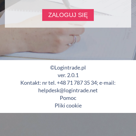
©Logintrade.pl
ver. 2.0.1
Kontakt: nr tel. +48 71 787 35 34; e-mail:
helpdesk@logintrade.net
Pomoc
Pliki cookie
Ta witryna stosuje pliki cookies (tzw. ciasteczka). Mogą Państwo
dowolnie zarządzać plikami cookies za pośrednictwem swojej
przeglądarki internetowej.
Kliknij, aby dowiedzieć się więcej.