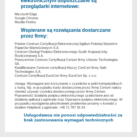
elektronicznym dopuszczalne są
przeglądarki internetowe:
Microsoft Edge
Google Chrome
Mozilla Firefox
Wspierane są rozwiązania dostarczane
przez firmy:
Polskie Centrum Certyfikacji Elektronicznej Sigillum Polskiej Wytwórni
Papierów Wartościowych S.A.
Centrum Obsługi Podpisu Elektronicznego Szafir Krajowej Izby
Rozliczeniowej S.A.
Powszechne Centrum Certyfikacji Certum firmy Unizeto Technologies
SA.
Kwalifikowane Centrum certyfikacji Kluczy CenCert firmy Safe
Technologies S.A.
Centrum Certyfikacji EuroCert firmy EuroCert Sp. z o.o.
Uwaga. Wymagane jest korzystanie z czytników w pełni kompatybilnych
z kartą. Np. w przypadku karty dostarczonej przez firmę Certum należy
również używać czytnika dostarczonego przez firmę Certum.
Poprawność działania podpisu elektronicznego uzależnione jest od
działania aplikacji Logintrade oraz Operatora podpisu elektronicznego. W
przypadku wystąpienia jakichkolwiek problemów prosimy o kontakt z
działem Helpdesk Logintrade: +48 71 787 35 34.
Usługodawca nie ponosi odpowiedzialności za
brak zastosowania wymagań technicznych