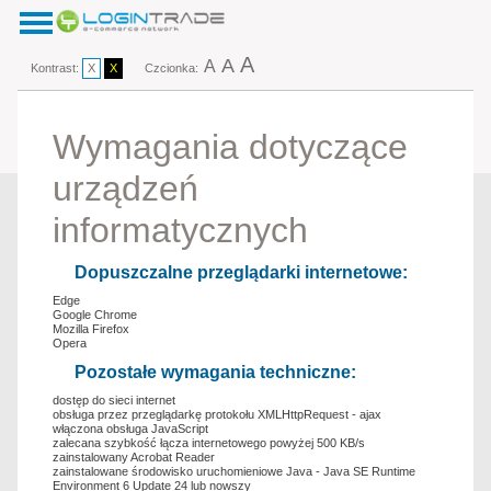
A
A
A
Kontrast:
X
X
Czcionka:
Wymagania dotyczące
urządzeń
informatycznych
Dopuszczalne przeglądarki internetowe:
Edge
Google Chrome
Mozilla Firefox
Opera
Pozostałe wymagania techniczne:
dostęp do sieci internet
obsługa przez przeglądarkę protokołu XMLHttpRequest - ajax
włączona obsługa JavaScript
zalecana szybkość łącza internetowego powyżej 500 KB/s
zainstalowany Acrobat Reader
zainstalowane środowisko uruchomieniowe Java - Java SE Runtime
Environment 6 Update 24 lub nowszy