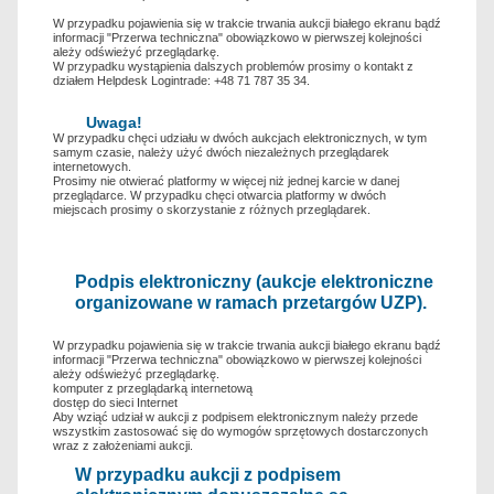
W przypadku pojawienia się w trakcie trwania aukcji białego ekranu bądź
informacji "Przerwa techniczna" obowiązkowo w pierwszej kolejności
ależy odświeżyć przeglądarkę.
W przypadku wystąpienia dalszych problemów prosimy o kontakt z
działem Helpdesk Logintrade: +48 71 787 35 34.
Uwaga!
W przypadku chęci udziału w dwóch aukcjach elektronicznych, w tym
samym czasie, należy użyć dwóch niezależnych przeglądarek
internetowych.
Prosimy nie otwierać platformy w więcej niż jednej karcie w danej
przeglądarce. W przypadku chęci otwarcia platformy w dwóch
miejscach prosimy o skorzystanie z różnych przeglądarek.
Podpis elektroniczny (aukcje elektroniczne
organizowane w ramach przetargów UZP).
W przypadku pojawienia się w trakcie trwania aukcji białego ekranu bądź
informacji "Przerwa techniczna" obowiązkowo w pierwszej kolejności
ależy odświeżyć przeglądarkę.
komputer z przeglądarką internetową
dostęp do sieci Internet
Aby wziąć udział w aukcji z podpisem elektronicznym należy przede
wszystkim zastosować się do wymogów sprzętowych dostarczonych
wraz z założeniami aukcji.
W przypadku aukcji z podpisem